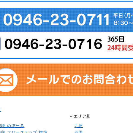
績
別
- エリア別
階段 のぼーる
九州
階段 フリーステップ 標準
四国