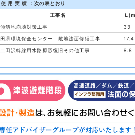
1.使 用 実 績 ：次の表とおり
工事名
L(m
急傾斜地崩壊対策工事
33
秋田県環境保全センター 敷地法面修繕工事
17.4
第二田沢幹線用水路原形復旧その他工事
8.8