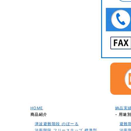
HOME
納品実
商品紹介
- 用途
津波避難階段 のぼーる
避難
法面階段 フリーステップ 標準型
法面