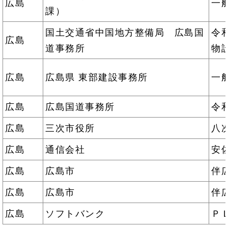
広島
一
課）
国土交通省中国地方整備局 広島国
令
広島
道事務所
物
広島
広島県 東部建設事務所
一
広島
広島国道事務所
令
広島
三次市役所
八
広島
通信会社
安
広島
広島市
伴
広島
広島市
伴
広島
ソフトバンク
Ｐ