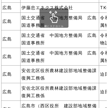
広島
伊藤忠エネクス株式会社
T
国土交通省 中国地方整備局 広島
令
広島
国道事務所
属
横にスクロール
国土交通省 中国地方整備局 広島
令
広島
国道事務所
物
国土交通省 中国地方整備局 広島
令
広島
国道事務所
属
安佐北区役所農林建設部地域整備課
広島
迫
復興工務係
安佐北区役所農林建設部地域整備課
広島
迫
復興工務係
広島市（西区役所 建設部地域整備