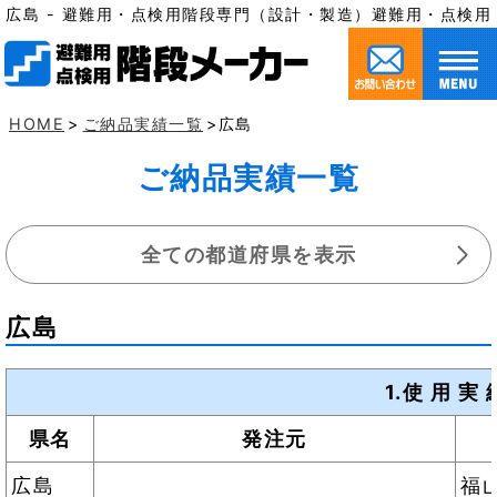
広島 - 避難用・点検用階段専門（設計・製造）避難用・点検
HOME
>
ご納品実績一覧
>広島
ご納品実績一覧
全ての都道府県を表示
広島
1.使 用 
県名
発注元
広島
福