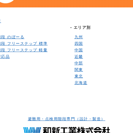
績
別
- エリア別
階段 のぼーる
九州
階段 フリーステップ 標準
四国
階段 フリーステップ 軽量
中国
対応品
近畿
中部
関東
東北
北海道
避難用・点検用階段専門（設計・製造）