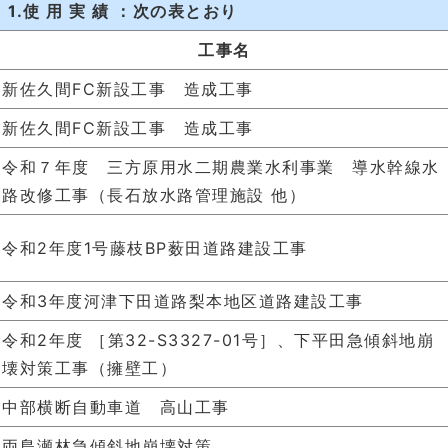
1.使 用 実 績 ：次の表とおり
工事名
新佐久間FC新設工事 造成工事
新佐久間FC新設工事 造成工事
令和７年度 三方原用水二期農業水利事業 導水幹線水
路改修工事（長石放水路管理施設 他）
令和2年度1号藤枝BP薮田道路建設工事
令和3年度河津下田道路梨本地区道路建設工事
令和2年度 ［第32-S3327-01号］、下平田急傾斜地崩
壊対策工事（擁壁工）
中部横断自動車道 高山工事
両島瀬林急傾斜地崩壊対策