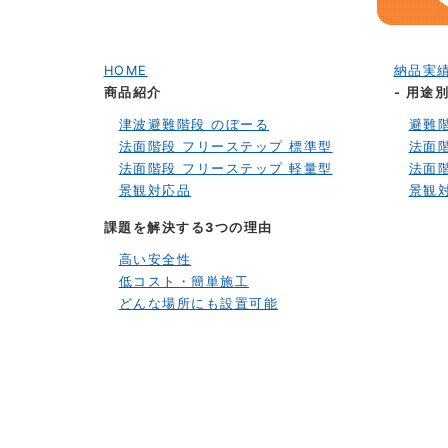
HOME
納品実
商品紹介
- 用途
津波避難階段 のぼーる
避難
法面階段 フリーステップ 標準型
法面
法面階段 フリーステップ 軽量型
法面
景観対応品
景観
課題を解決する3つの理由
高い安全性
低コスト・簡単施工
どんな場所にも設置可能