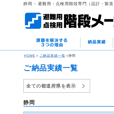
静岡 - 避難用・点検用階段専門（設計・製
HOME
>
ご納品実績一覧
>静岡
ご納品実績一覧
全ての都道府県を表示
静岡