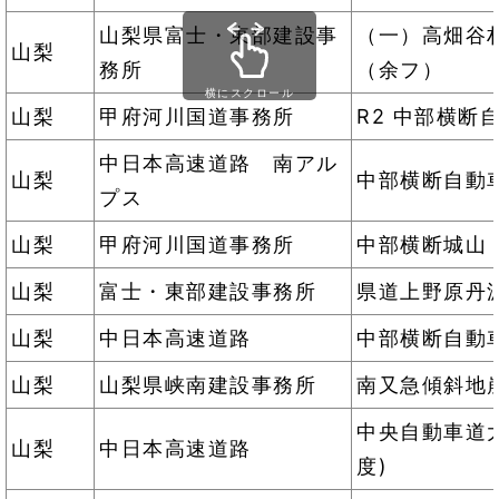
山梨県富士・東部建設事
（一）高畑谷
山梨
務所
（余フ）
横にスクロール
山梨
甲府河川国道事務所
R2 中部横断
中日本高速道路 南アル
山梨
中部横断自動
プス
山梨
甲府河川国道事務所
中部横断城山
山梨
富士・東部建設事務所
県道上野原丹
山梨
中日本高速道路
中部横断自動
山梨
山梨県峡南建設事務所
南又急傾斜地
中央自動車道大
山梨
中日本高速道路
度)