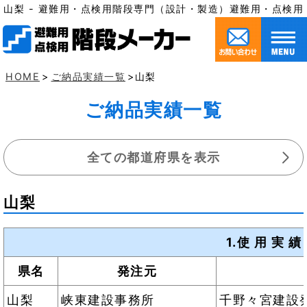
山梨 - 避難用・点検用階段専門（設計・製造）避難用・点検
HOME
>
ご納品実績一覧
>山梨
ご納品実績一覧
全ての都道府県を表示
山梨
1.使 用 実
県名
発注元
山梨
峡東建設事務所
千野々宮建設