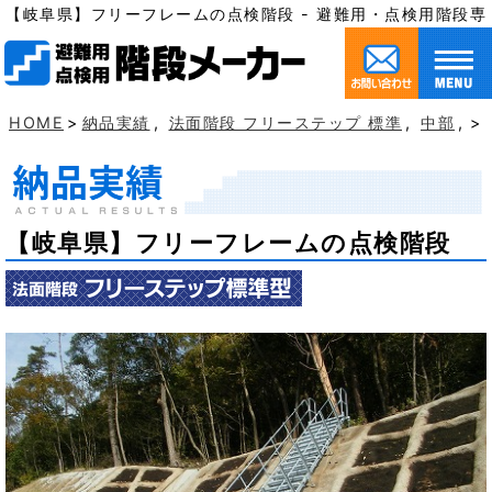
【岐阜県】フリーフレームの点検階段 - 避難用・点検用階段
HOME
>
納品実績
,
法面階段 フリーステップ 標準
,
中部
, 
【岐阜県】フリーフレームの点検階段