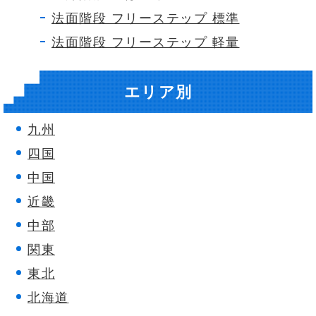
法面階段 フリーステップ 標準
法面階段 フリーステップ 軽量
エリア別
九州
四国
中国
近畿
中部
関東
東北
北海道