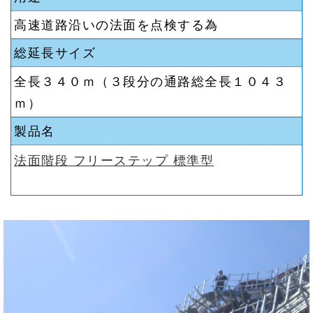
高速道路沿いの法面を点検する為
総延長サイズ
全長３４０ｍ（３段分の通路総全長１０４３
ｍ）
製品名
法面階段 フリーステップ 標準型