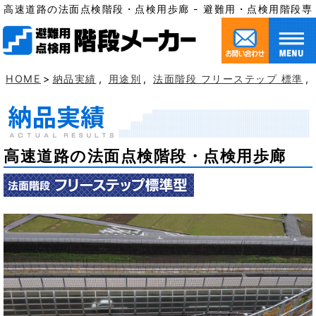
高速道路の法面点検階段・点検用歩廊 - 避難用・点検用階段
HOME
>
納品実績
,
用途別
,
法面階段 フリーステップ 標準
,
高速道路の法面点検階段・点検用歩廊