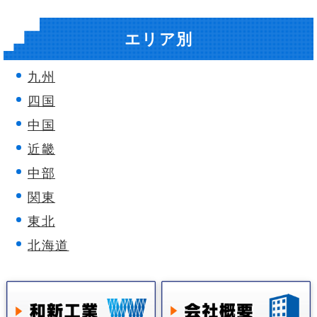
エリア別
九州
四国
中国
近畿
中部
関東
東北
北海道