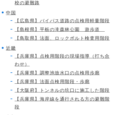
校の避難路
中国
【広島県】バイパス道路の点検用軽量階段
【島根県】平栃の滝森林公園 遊歩道
【鳥取県】法面、ロックボルト検査用階段
近畿
【兵庫県】点検用階段の現場指導（打ち合
わせ）
【兵庫県】調整池放水口の点検用歩廊
【兵庫県】法面点検用階段・歩廊
【大阪府】トンネルの坑口に施工した階段
【兵庫県】海岸線を通行される方の避難階
段