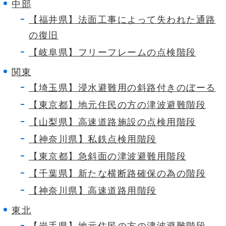
中部
【福井県】法面工事によって失われた通路
の復旧
【岐阜県】フリーフレームの点検階段
関東
【埼玉県】浸水避難用の斜路付きのぼーる
【東京都】地元住民の方の津波避難階段
【山梨県】高速道路施設の点検用階段
【神奈川県】私鉄点検用階段
【東京都】急斜面の津波避難用階段
【千葉県】新たな横断路確保の為の階段
【神奈川県】高速道路用階段
東北
【岩手県】地元住民の方の津波避難階段