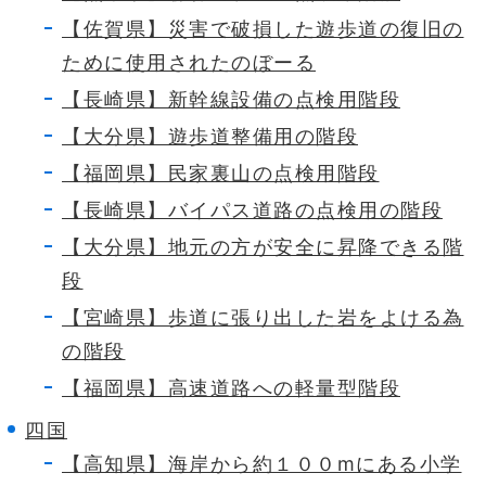
【佐賀県】災害で破損した遊歩道の復旧の
ために使用されたのぼーる
【長崎県】新幹線設備の点検用階段
【大分県】遊歩道整備用の階段
【福岡県】民家裏山の点検用階段
【長崎県】バイパス道路の点検用の階段
【大分県】地元の方が安全に昇降できる階
段
【宮崎県】歩道に張り出した岩をよける為
の階段
【福岡県】高速道路への軽量型階段
四国
【高知県】海岸から約１００mにある小学